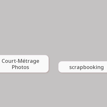
Jean-Pierre COTIN
Chantal DELAVELLE
15 40 66 63
Renseignement :
06.75.56.24.99
Renseigneme
Voir l'atelier
Voir l'atelier
scrapbooking
OURT-METRAGE PHOTOS
Court-Métrage
Photos
scrapbooking