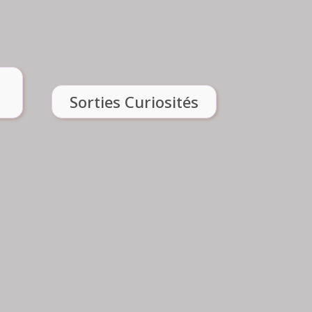
06 70 84 52 36
nt :
Renseignement :
Renseignements
SORTIES CURIOSITÉS
Sorties Curiosités
ADRIANA PARRA
06 85 20 16
Renseignement :
t :
33
Voir l'atelier