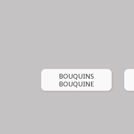
JEANNINE REGIS
06 64 65 57 30
06 
Renseignement :
Voir l'atelier
C
BOUQUINS BOUQUINE
BOUQUINS
BOUQUINE