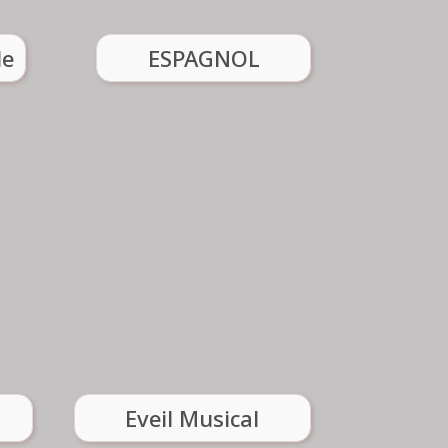
ESPAGNOL
le
ESPAGNOL
Stéphanie Berthe
nt :
06 12 40 93 40
Renseignement :
Voir l'atelier
eveil-musical
Eveil Musical