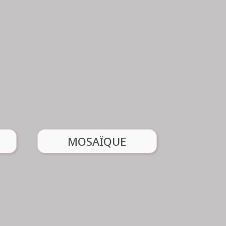
Odette DUMY
06 89 09 95 90
Renseignement :
nt :
Voir l'atelier
MOSAÏQUE
MOSAÏQUE