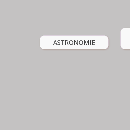
04 
06 85 41 62 98
Renseignement :
Voir l'atelier
ASTRONOMIE
ASTRONOMIE
Jean-Michel Aranda
04
Renseignement :
Voir l'atelier