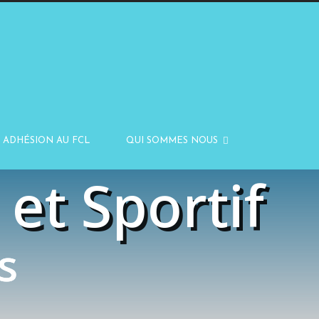
ADHÉSION AU FCL
QUI SOMMES NOUS
et Sportif
s