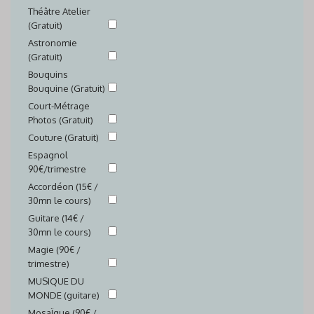
Théâtre Atelier
(Gratuit)
Astronomie
(Gratuit)
Bouquins
Bouquine (Gratuit)
Court-Métrage
Photos (Gratuit)
Couture (Gratuit)
Espagnol
90€/trimestre
Accordéon (15€ /
30mn le cours)
Guitare (14€ /
30mn le cours)
Magie (90€ /
trimestre)
MUSIQUE DU
MONDE (guitare)
MosaÏque (90€ /