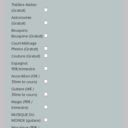
Théâtre Atelier
(Gratuit)
Astronomie
(Gratuit)
Bouquins
Bouquine (Gratuit)
Court-Métrage
Photos (Gratuit)
Couture (Gratuit)
Espagnol
90€/trimestre
Accordéon (15€ /
30mn le cours)
Guitare (14€ /
30mn le cours)
Magie (90€ /
trimestre)
MUSIQUE DU
MONDE (guitare)
MosaÏque (90€ /