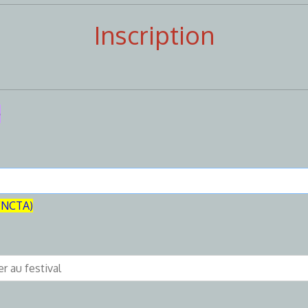
Inscription
e
 FNCTA)