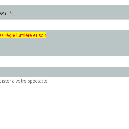
ors
s régie lumière et son