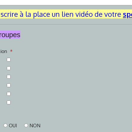
scrire à la place un lien vidéo de votre
sp
troupes
tion
OUI
NON