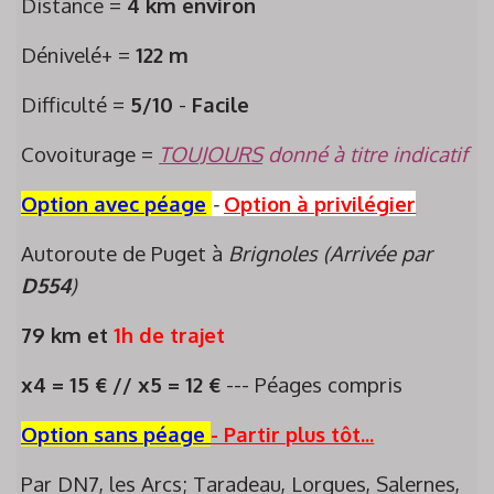
Distance =
4 km environ
Dénivelé+ =
122 m
Difficulté =
5/10
-
Facile
Covoiturage =
TOUJOURS
donné à titre indicatif
Option avec péage
-
Option à privilégier
Autoroute de Puget à
Brignoles (Arrivée par
D554
)
79 km et
1h de trajet
x4 = 15 € // x5 = 12 €
--- Péages compris
Option sans péage
-
Partir plus tôt...
Par DN7, les Arcs; Taradeau, Lorgues, Salernes,