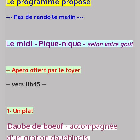
Le programme proposé
--- Pas de rando le matin ---
Le midi
- Pique-nique -
selon votre goût
--
A
péro offert par le foyer
--
vers 11h45
--
1- Un plat
Daube de boeuf
- accompagnée
d'un gration dauphinois